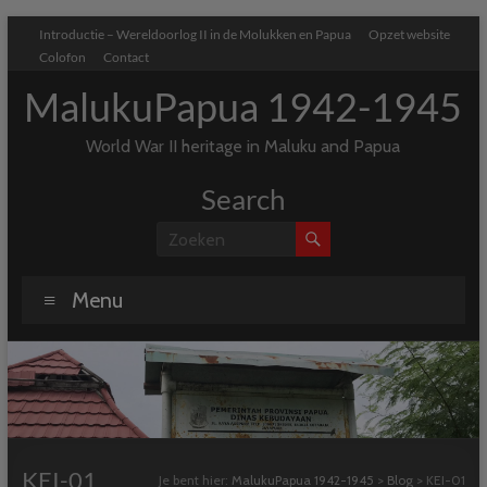
Ga
Introductie – Wereldoorlog II in de Molukken en Papua
Opzet website
naar
Colofon
Contact
de
inhoud
MalukuPapua 1942-1945
World War II heritage in Maluku and Papua
Search
Menu
KEI-01
Je bent hier:
MalukuPapua 1942-1945
>
Blog
>
KEI-01