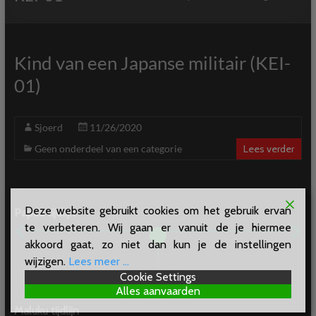
Kind van een Japanse militair (KEI-
01)
Sjoerd
11/26/2020
Geen onderdeel van een categorie
Lees verder
Deze website gebruikt cookies om het gebruik ervan
Papua tijdlijn
te verbeteren. Wij gaan er vanuit de je hiermee
akkoord gaat, zo niet dan kun je de instellingen
wijzigen.
Lees meer ...
12 / 04 / 1942
Cookie Settings
Alles aanvaarden
Verzet In De Vogelkop
Maluku tijdlijn