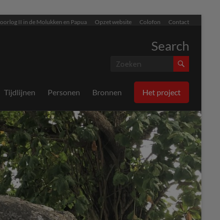
oorlog II in de Molukken en Papua
Opzet website
Colofon
Contact
Search
Tijdlijnen
Personen
Bronnen
Het project