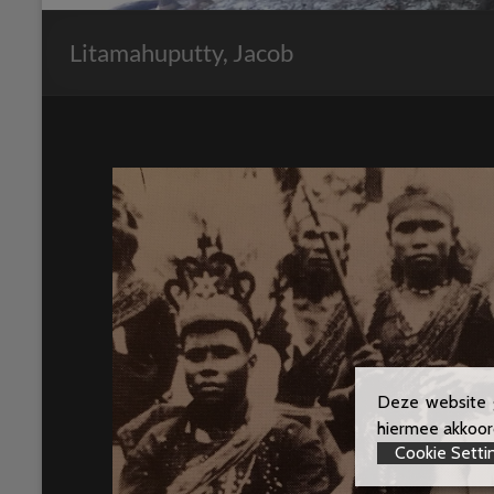
Litamahuputty, Jacob
Deze website g
hiermee akkoord
Cookie Setti