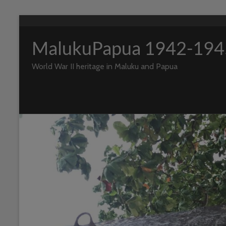
Ga
naar
de
MalukuPapua 1942-194
inhoud
World War II heritage in Maluku and Papua