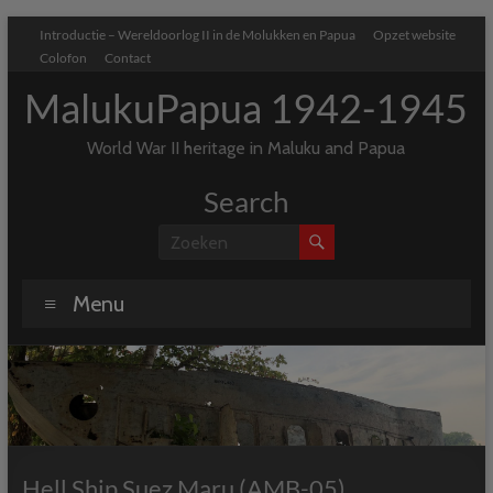
Ga
Introductie – Wereldoorlog II in de Molukken en Papua
Opzet website
naar
Colofon
Contact
de
inhoud
MalukuPapua 1942-1945
World War II heritage in Maluku and Papua
Search
Menu
Hell Ship Suez Maru (AMB-05)