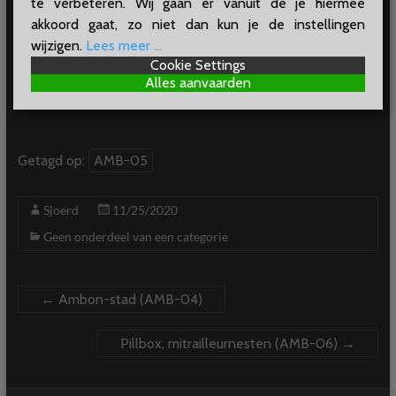
te verbeteren. Wij gaan er vanuit de je hiermee
akkoord gaat, zo niet dan kun je de instellingen
wijzigen.
Lees meer ...
Cookie Settings
Alles aanvaarden
Getagd op:
AMB-05
Sjoerd
11/25/2020
Geen onderdeel van een categorie
←
Ambon-stad (AMB-04)
Pillbox, mitrailleurnesten (AMB-06)
→